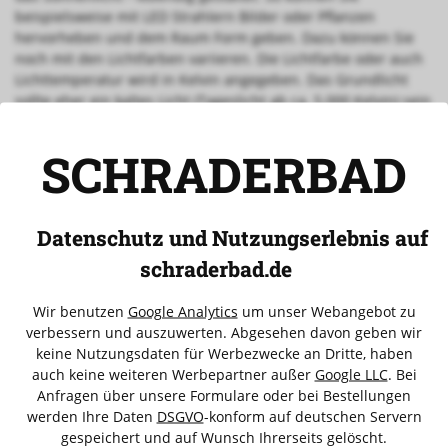
beispielsweise mit LED Strahlern Bilder oder Pflanzen
hervorheben und dem Raum Form geben. Dazu können Sie
noch mit den Lichtfarben variieren. Die Lichtfarbe oder auch
Lichttemperatur wird in Kelvin angegeben. Das Grundlicht
sollte eher ein kaltes Licht (Tageslicht ab ca. 5.000 Kelvin) sein
und das atmosphärische Akzentlicht darf an Sonnenstrahlen
(Warmes Licht ca. 2.700 Kelvin) erinnern. Wenn diese
SCHRADERBAD
Leuchten jetzt noch einzeln schalt- und wohlmöglich
dimmbar sind, können Sie die schönsten Lichtstimmungen
zaubern.
Datenschutz und Nutzungserlebnis auf
Voriger Beitrag
Zurück zur Übersicht
schraderbad.de
Kategorien
Wir benutzen
Google Analytics
um unser Webangebot zu
« zurück
verbessern und auszuwerten. Abgesehen davon geben wir
keine Nutzungsdaten für Werbezwecke an Dritte, haben
Aktuelles
(3)
auch keine weiteren Werbepartner außer
Google LLC
. Bei
Anfragen über unsere Formulare oder bei Bestellungen
Verlauf
werden Ihre Daten
DSGVO
-konform auf deutschen Servern
gespeichert und auf Wunsch Ihrerseits gelöscht.