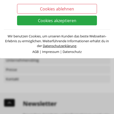
Oktober 2021
(2)
Cookies ablehnen
September 2021
(1)
Menü
Cookies akzeptieren
Über uns
Wir benutzen Cookies, um unseren Kunden das beste Webseiten-
Erlebnis zu ermöglichen. Weiterführende Informationen erhälst du in
Jobs
der
Datenschutzerklärung
.
Newsletter
AGB
|
Impressum
|
Datenschutz
Unternehmensblog
Presse
Kontakt
Newsletter