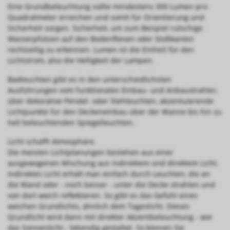
Eine Grundbeleuchtung sollte mindestens 300 Lumen pro
Quadratmeter erreichen und somit für Orientierung und
Sicherheit sorgen. Sicherheit, um zum Beispiel rutschige
Wasserpfützen auf den Bodenfliesen oder Stoßkanten
rechtzeitig zu erkennen. Lumen ist die Einheit für den
Lichtstrom, also die Helligkeit der Lampen.
Badleuchten gibt es in den unterschiedlichsten
Ausführungen vom funktionalen Einbau- und Anbaustrahler,
über dekorative Pendel- oder Stehleuchten, akzentuierende
Lichtpunkte für den Deckeneinbau über der Wanne bis hin zu
hell beleuchtenden Spiegelleuchten.
Licht schafft Atmosphäre.
Die meisten Lichtplanungen bestehen aus einer
ausgewogenen Mischung aus indirektem und direktem Licht.
Indirektes Licht erhält man einfach durch Leuchten, die an
die Wand oder - noch besser - unter die Decke strahlen und
von dort weich reflektieren. So gibt es das Gefühl eines
weichen Grundlichts, ähnlich dem Tageslicht. Dieses
Grundlicht wird dann mit direkter Akzentbeleuchtung - wie
das Sonnenlicht - lebendig gestaltet. So können Sie