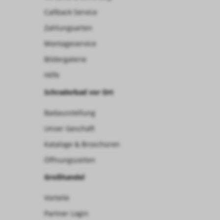
Callback Service
Zahlungsarten
Montageservice
Bildergalerie
Hilfe
Schraderbad vor Ort
Badausstellung
Unser Geschäft
Kataloge & Broschüren
Öffnungszeiten
Großhandel
Vorteile
Partner Login