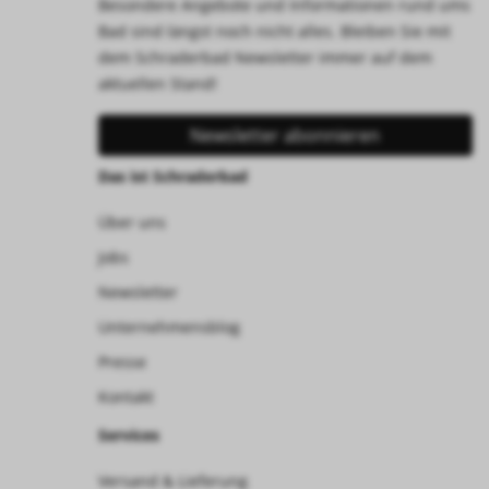
Besondere Angebote und Informationen rund ums
Bad sind längst noch nicht alles. Bleiben Sie mit
dem Schraderbad Newsletter immer auf dem
aktuellen Stand!
Newsletter abonnieren
Das ist Schraderbad
Über uns
Jobs
Newsletter
Unternehmensblog
Presse
Kontakt
Services
Versand & Lieferung